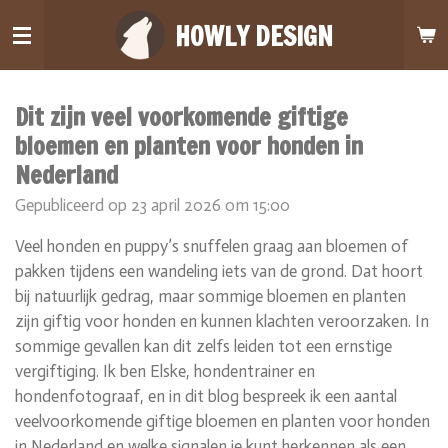
Ga
HOWLY DESIGN
direct
naar
de
Dit zijn veel voorkomende giftige
hoofdinhoud
bloemen en planten voor honden in
Nederland
Gepubliceerd op 23 april 2026 om 15:00
Veel honden en puppy’s snuffelen graag aan bloemen of
pakken tijdens een wandeling iets van de grond. Dat hoort
bij natuurlijk gedrag, maar sommige bloemen en planten
zijn giftig voor honden en kunnen klachten veroorzaken. In
sommige gevallen kan dit zelfs leiden tot een ernstige
vergiftiging. Ik ben Elske, hondentrainer en
hondenfotograaf, en in dit blog bespreek ik een aantal
veelvoorkomende giftige bloemen en planten voor honden
in Nederland en welke signalen je kunt herkennen als een