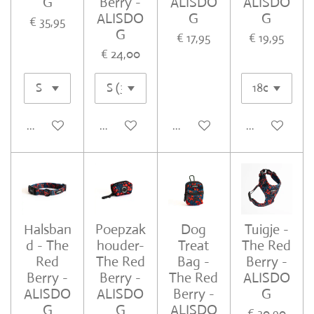
G
Berry -
ALISDO
ALISDO
ALISDO
G
G
€ 35,95
G
€ 17,95
€ 19,95
€ 24,00
In winkelwagen
In winkelwagen
In winkelwagen
In winkelwa
Halsban
Poepzak
Dog
Tuigje -
d - The
houder-
Treat
The Red
Red
The Red
Bag -
Berry -
Berry -
Berry -
The Red
ALISDO
ALISDO
ALISDO
Berry -
G
G
G
ALISDO
€ 30,90