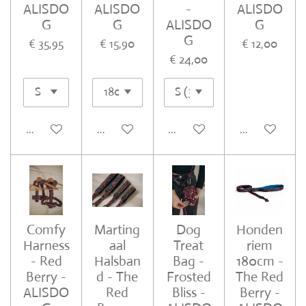
ALISDO
ALISDO
-
ALISDO
G
G
ALISDO
G
G
€ 35,95
€ 15,90
€ 12,00
€ 24,00
In winkelwagen
In winkelwagen
In winkelwagen
In winkelwa
Comfy
Marting
Dog
Honden
Harness
aal
Treat
riem
- Red
Halsban
Bag -
180cm -
Berry -
d - The
Frosted
The Red
ALISDO
Red
Bliss -
Berry -