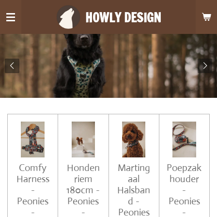
Ga
HOWLY DESIGN
direct
naar
de
hoofdinhoud
Comfy
Honden
Marting
Poepzak
Harness
riem
aal
houder
-
180cm -
Halsban
-
Peonies
Peonies
d -
Peonies
-
-
Peonies
-