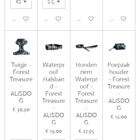
In winkelwagen
In winkelwagen
In winkelwagen
In winkelwa
Tuigje -
Waterpr
Honden
Poepzak
Forest
oof
riem
houder
Treasure
Halsban
Waterpr
- Forest
-
d -
oof -
Treasure
ALISDO
Forest
Forest
-
G
Treasure
Treasure
ALISDO
-
-
G
€ 30,90
ALISDO
ALISDO
€ 12,00
G
G
€ 19,00
€ 27,95