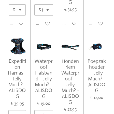
G
€ 31,95
In winkelwagen
In winkelwagen
In winkelwagen
In winkelwa
Expediti
Waterpr
Honden
Poepzak
on
oof
riem
houder
Harnas -
Halsban
Waterpr
- Jelly
Jelly
d - Jelly
oof -
Much? -
Much? -
Much? -
Jelly
ALISDO
ALISDO
ALISDO
Much? -
G
G
G
ALISDO
€ 12,00
G
€ 39,95
€ 19,00
€ 27,95