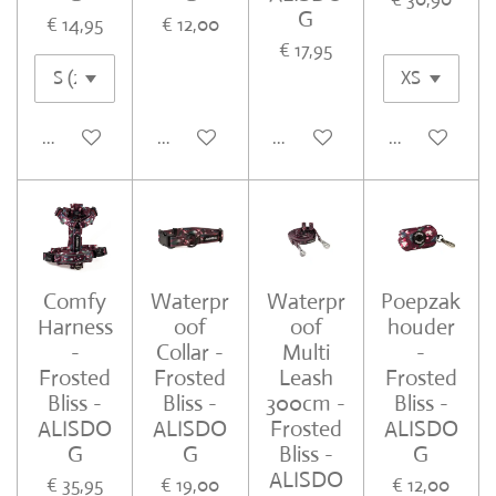
G
€ 14,95
€ 12,00
€ 17,95
In winkelwagen
In winkelwagen
In winkelwagen
In winkelwa
Comfy
Waterpr
Waterpr
Poepzak
Harness
oof
oof
houder
-
Collar -
Multi
-
Frosted
Frosted
Leash
Frosted
Bliss -
Bliss -
300cm -
Bliss -
ALISDO
ALISDO
Frosted
ALISDO
G
G
Bliss -
G
ALISDO
€ 35,95
€ 19,00
€ 12,00