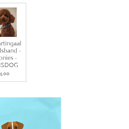
rtingaal
lsband -
onies -
ISDOG
4,00