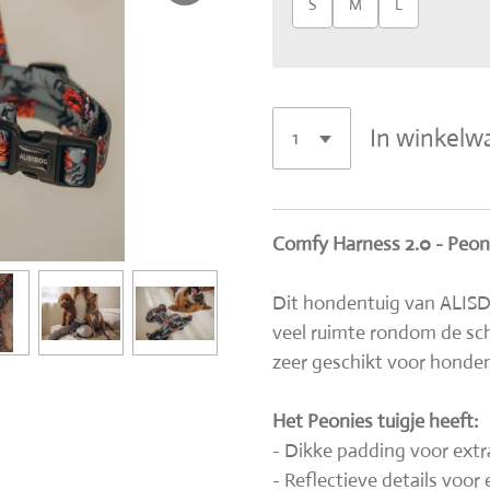
S
M
L
In winkelw
Comfy Harness 2.0 - Peo
Dit hondentuig van ALISDOG
veel ruimte rondom de sch
zeer geschikt voor honde
Het Peonies tuigje heeft:
- Dikke padding voor ext
- Reflectieve details voor