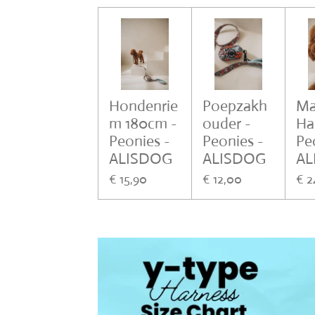
Hondenrie
Poepzakh
Ma
m 180cm -
ouder -
Ha
Peonies -
Peonies -
Pe
ALISDOG
ALISDOG
AL
€ 15,90
€ 12,00
€ 2