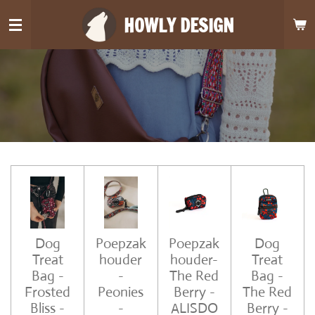
Ga
HOWLY DESIGN
direct
naar
de
hoofdinhoud
Dog
Poepzak
Poepzak
Dog
Treat
houder
houder-
Treat
Bag -
-
The Red
Bag -
Frosted
Peonies
Berry -
The Red
Bliss -
-
ALISDO
Berry -