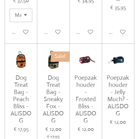
€ 37,50
€ 34,95
€ 35,95
In winkelwagen
In winkelwagen
In winkelwagen
In winkelwa
Sale!
Dog
Dog
Poepzak
Poepzak
Treat
Treat
houder
houder
Bag -
Bag -
-
- Jelly
Peach
Sneaky
Frosted
Much? -
Bliss -
Fox -
Bliss -
ALISDO
ALISDO
ALISDO
ALISDO
G
G
G
G
€ 12,00
€ 17,95
€ 12,00
€ 12,00
€ 17,95