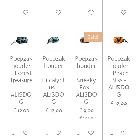
In winkelwagen
In winkelwagen
In winkelwagen
In winkelwa
Sale!
Poepzak
Poepzak
Poepzak
Poepzak
houder
houder
houder
houder
- Forest
-
-
- Peach
Treasure
Eucalypt
Sneaky
Bliss -
-
us -
Fox -
ALISDO
ALISDO
ALISDO
ALISDO
G
G
G
G
€ 12,00
€ 12,00
€ 12,00
€ 9,00
€ 12,00
In winkelwagen
In winkelwagen
In winkelwagen
In winkelwa