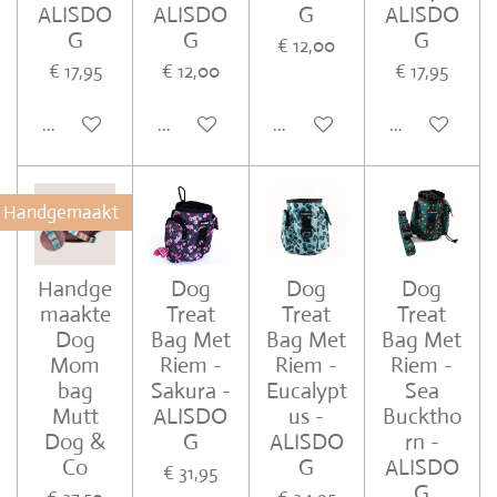
ALISDO
ALISDO
G
ALISDO
G
G
G
€ 12,00
€ 17,95
€ 12,00
€ 17,95
In winkelwagen
In winkelwagen
In winkelwagen
In winkelwa
Handgemaakt
Handge
Dog
Dog
Dog
maakte
Treat
Treat
Treat
Dog
Bag Met
Bag Met
Bag Met
Mom
Riem -
Riem -
Riem -
bag
Sakura -
Eucalypt
Sea
Mutt
ALISDO
us -
Bucktho
Dog &
G
ALISDO
rn -
Co
G
ALISDO
€ 31,95
G