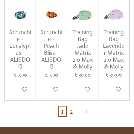
Scrunchi
Scrunchi
Training
Training
e -
e -
Bag
Bag
Eucalypt
Peach
Jade
Lavende
us -
Bliss -
Matrix
r Matrix
ALISDO
ALISDO
2.0 Max
2.0 Max
G
G
& Molly
& Molly
€ 7,90
€ 7,90
€ 39,90
€ 39,90
In winkelwagen
In winkelwagen
In winkelwagen
In winkelwa
1
2