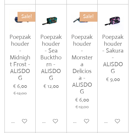
Sale!
Sale!
Poepzak
Poepzak
Poepzak
Poepzak
houder
houder
houder
houder
-
- Sea
-
- Sakura
Midnigh
Bucktho
Monster
-
t Frost -
rn -
a
ALISDO
ALISDO
ALISDO
Delicios
G
G
G
a -
€ 9,00
ALISDO
€ 6,00
€ 12,00
G
€ 12,00
€ 6,00
€ 12,00
In winkelwagen
In winkelwagen
In winkelwagen
In winkelwa