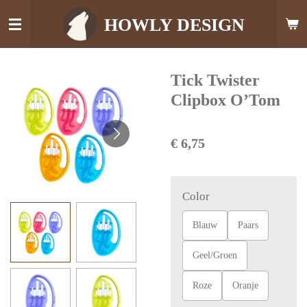
Ga
HOWLY DESIGN
direct
naar
de
Tick Twister
hoofdinhoud
Clipbox O’Tom
€ 6,75
Color
Blauw
Paars
Geel/Groen
Roze
Oranje