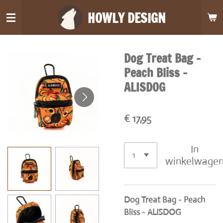
Ga
HOWLY DESIGN
direct
naar
de
Dog Treat Bag -
hoofdinhoud
Peach Bliss -
ALISDOG
€ 17,95
In
winkelwage
Dog Treat Bag - Peach
Bliss - ALISDOG