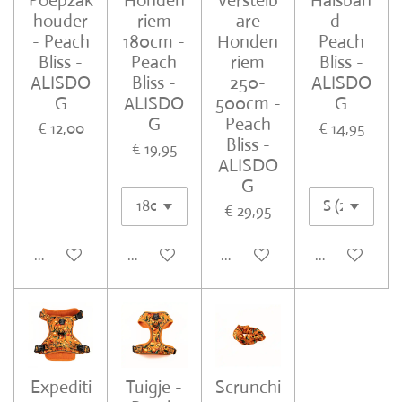
Poepzak
Honden
Verstelb
Halsban
houder
riem
are
d -
- Peach
180cm -
Honden
Peach
Bliss -
Peach
riem
Bliss -
ALISDO
Bliss -
250-
ALISDO
G
ALISDO
500cm -
G
G
Peach
€ 12,00
€ 14,95
Bliss -
€ 19,95
ALISDO
G
€ 29,95
In winkelwagen
In winkelwagen
In winkelwagen
In winkelwa
Expediti
Tuigje -
Scrunchi