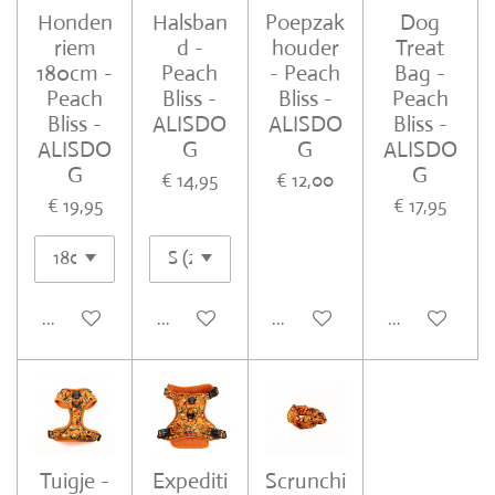
Honden
Halsban
Poepzak
Dog
riem
d -
houder
Treat
180cm -
Peach
- Peach
Bag -
Peach
Bliss -
Bliss -
Peach
Bliss -
ALISDO
ALISDO
Bliss -
ALISDO
G
G
ALISDO
G
G
€ 14,95
€ 12,00
€ 19,95
€ 17,95
In winkelwagen
In winkelwagen
In winkelwagen
In winkelwa
Tuigje -
Expediti
Scrunchi