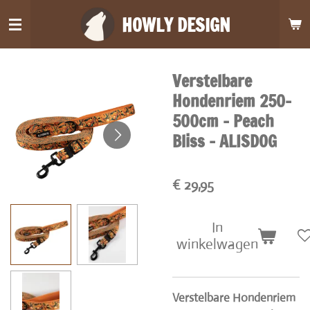
Ga
HOWLY DESIGN
direct
naar
de
Verstelbare
hoofdinhoud
Hondenriem 250-
500cm - Peach
Bliss - ALISDOG
€ 29,95
In
winkelwagen
Verstelbare Hondenriem