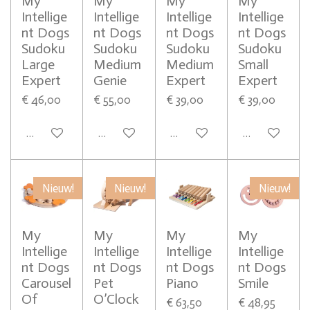
My
My
My
My
Intellige
Intellige
Intellige
Intellige
nt Dogs
nt Dogs
nt Dogs
nt Dogs
Sudoku
Sudoku
Sudoku
Sudoku
Large
Medium
Medium
Small
Expert
Genie
Expert
Expert
€ 46,00
€ 55,00
€ 39,00
€ 39,00
In winkelwagen
In winkelwagen
In winkelwagen
In winkelwag
Nieuw!
Nieuw!
Nieuw!
My
My
My
My
Intellige
Intellige
Intellige
Intellige
nt Dogs
nt Dogs
nt Dogs
nt Dogs
Carousel
Pet
Piano
Smile
Of
O’Clock
€ 63,50
€ 48,95