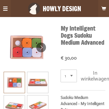
Ga
HOWLY DESIGN
direct
naar
de
My Intelligent
hoofdinhoud
Dogs Sudoku
Medium Advanced
€ 30,00
In
winkelwage
Sudoku Medium
Advanced - My Intelligent