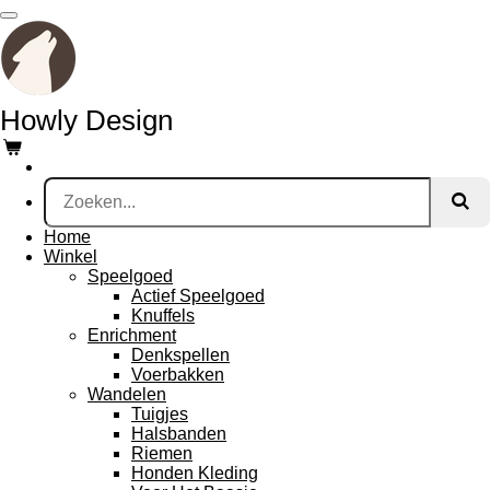
Ga
direct
naar
de
hoofdinhoud
Howly Design
Home
Winkel
Speelgoed
Actief Speelgoed
Knuffels
Enrichment
Denkspellen
Voerbakken
Wandelen
Tuigjes
Halsbanden
Riemen
Honden Kleding