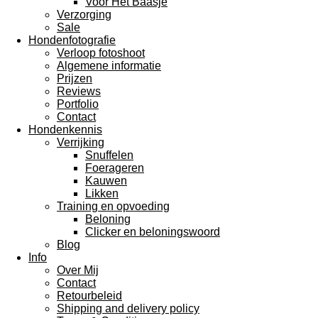
Voor Het Baasje
Verzorging
Sale
Hondenfotografie
Verloop fotoshoot
Algemene informatie
Prijzen
Reviews
Portfolio
Contact
Hondenkennis
Verrijking
Snuffelen
Foerageren
Kauwen
Likken
Training en opvoeding
Beloning
Clicker en beloningswoord
Blog
Info
Over Mij
Contact
Retourbeleid
Shipping and delivery policy