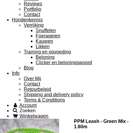
Reviews
Portfolio
Contact
Hondenkennis
Verrijking
Snuffelen
Foerageren
Kauwen
Likken
Training en opvoeding
Beloning
Clicker en beloningswoord
Blog
Info
Over Mij
Contact
Retourbeleid
Shipping and delivery policy
Terms & Conditions
Account
Zoeken
Winkelwagen
PPM Leash - Green Mix -
1.60m