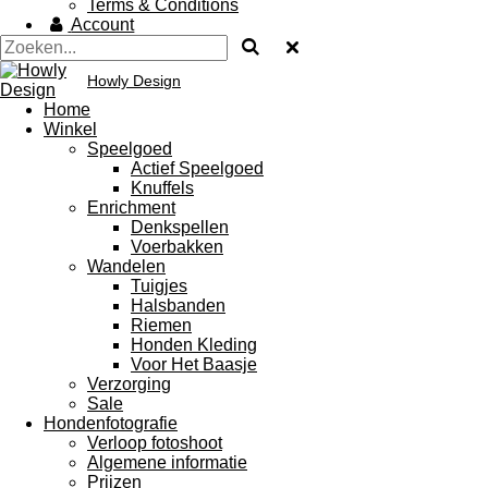
Terms & Conditions
Account
Howly Design
Home
Winkel
Speelgoed
Actief Speelgoed
Knuffels
Enrichment
Denkspellen
Voerbakken
Wandelen
Tuigjes
Halsbanden
Riemen
Honden Kleding
Voor Het Baasje
Verzorging
Sale
Hondenfotografie
Verloop fotoshoot
Algemene informatie
Prijzen