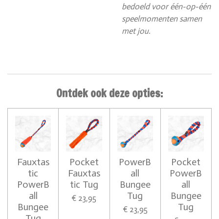
bedoeld voor één-op-één
speelmomenten samen
met jou.
Ontdek ook deze opties:
Fauxtas
Pocket
PowerB
Pocket
tic
Fauxtas
all
PowerB
PowerB
tic Tug
Bungee
all
all
Tug
Bungee
€ 23,95
Bungee
Tug
€ 23,95
Tug