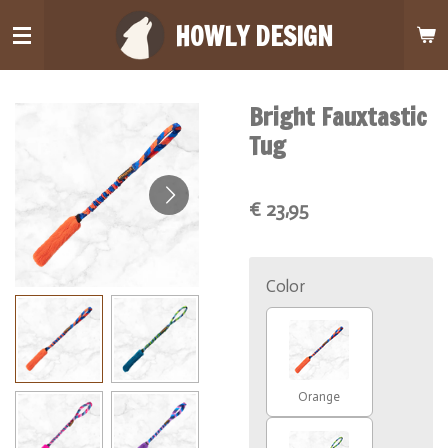
Ga
HOWLY DESIGN
direct
naar
de
Bright Fauxtastic
hoofdinhoud
Tug
€ 23,95
Color
Orange