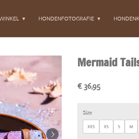
WINKEL
HONDENFOTOGRAFIE
HONDENK
Mermaid Tails
€ 36,95
Size
XXS
XS
S
M