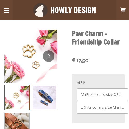
Ga
HOWLY DESIGN
direct
naar
de
Paw Charm -
hoofdinhoud
Friendship Collar
€ 17,50
Size
M (Fits collars size XS and S)
L (Fits collars size M and L)