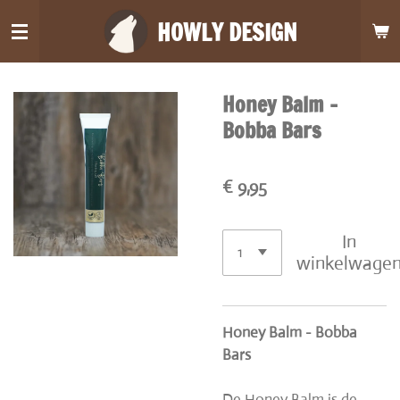
Ga
HOWLY DESIGN
direct
naar
de
Honey Balm -
hoofdinhoud
Bobba Bars
€ 9,95
In
winkelwage
Honey Balm - Bobba
Bars
De Honey Balm is de