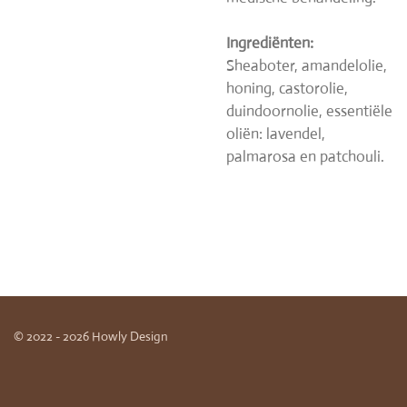
Ingrediënten:
Sheaboter, amandelolie,
honing, castorolie,
duindoornolie, essentiële
oliën: lavendel,
palmarosa en patchouli.
© 2022 - 2026 Howly Design