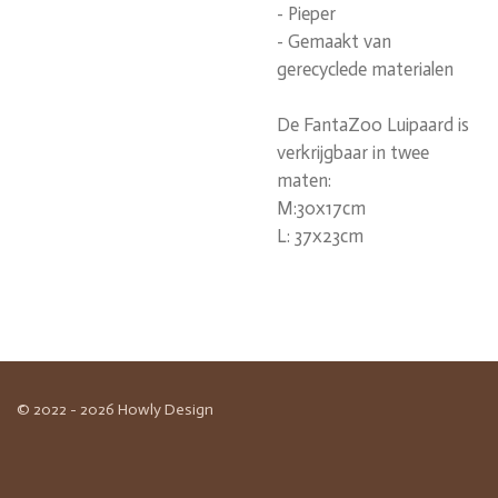
- Pieper
- Gemaakt van
gerecyclede materialen
De FantaZoo Luipaard is
verkrijgbaar in twee
maten:
M:30x17cm
L: 37x23cm
© 2022 - 2026 Howly Design