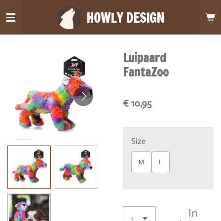
Ga
HOWLY DESIGN
direct
naar
de
Luipaard
hoofdinhoud
FantaZoo
€ 10,95
Size
M
L
In