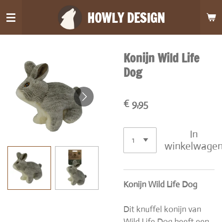
Ga
HOWLY DESIGN
direct
naar
de
Konijn Wild Life
hoofdinhoud
Dog
€ 9,95
In
winkelwage
Konijn Wild Life Dog
Dit knuffel konijn van
Wild Life Dog
heeft een