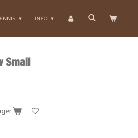
ENNIS
INFO
w Small
agen