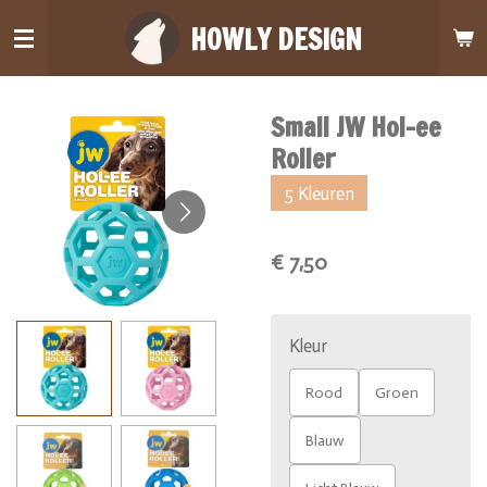
Ga
HOWLY DESIGN
direct
naar
de
Small JW Hol-ee
hoofdinhoud
Roller
5 Kleuren
€ 7,50
Kleur
Rood
Groen
Blauw