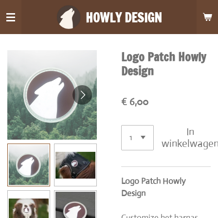
Ga
HOWLY DESIGN
direct
naar
de
Logo Patch Howly
hoofdinhoud
Design
€ 6,00
In
winkelwage
Logo Patch Howly
Design
Customize het harnas