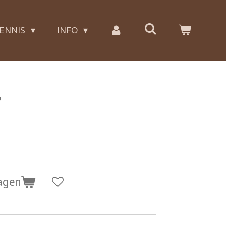
ENNIS
INFO
r
agen