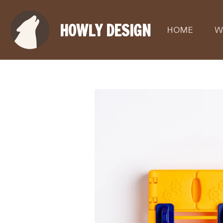
Ga
direct
HOWLY DESIGN
HOME
W
naar
de
hoofdinhoud