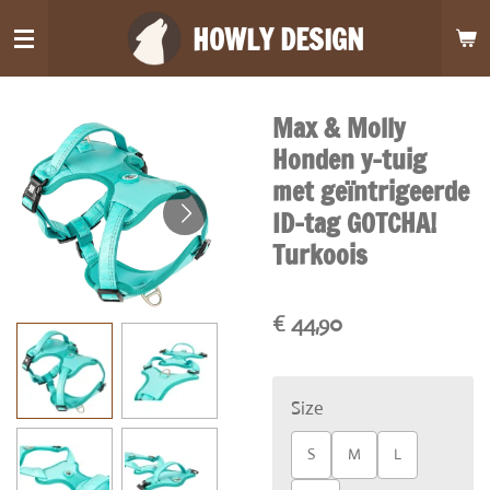
Ga
HOWLY DESIGN
direct
naar
de
Max & Molly
hoofdinhoud
Honden y-tuig
met geïntrigeerde
ID-tag GOTCHA!
Turkoois
€ 44,90
Size
S
M
L