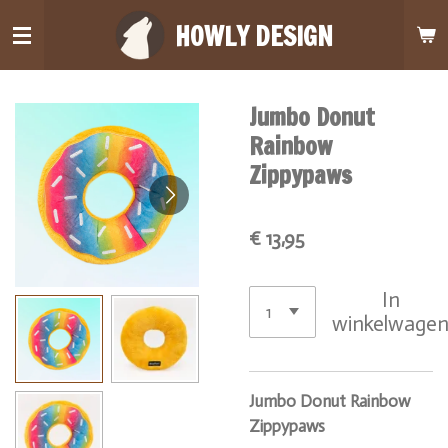
Ga
HOWLY DESIGN
direct
naar
de
Jumbo Donut
hoofdinhoud
Rainbow
Zippypaws
€ 13,95
In
winkelwage
Jumbo Donut Rainbow
Zippypaws