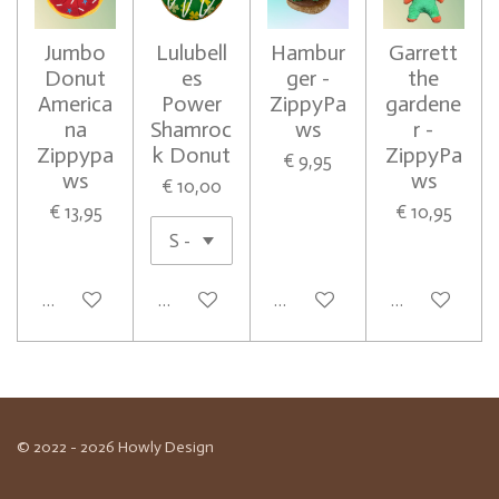
Jumbo
Lulubell
Hambur
Garrett
Donut
es
ger -
the
America
Power
ZippyPa
gardene
na
Shamroc
ws
r -
Zippypa
k Donut
ZippyPa
€ 9,95
ws
ws
€ 10,00
€ 13,95
€ 10,95
In winkelwagen
In winkelwagen
In winkelwagen
In winkelwag
© 2022 - 2026 Howly Design