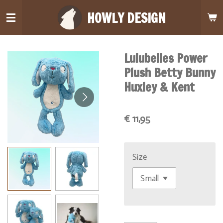
Ga
HOWLY DESIGN
direct
naar
de
Lulubelles Power
hoofdinhoud
Plush Betty Bunny
Huxley & Kent
€ 11,95
Size