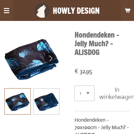
Ga
HOWLY DESIGN
direct
naar
de
Hondendeken -
hoofdinhoud
Jelly Much? -
ALISDOG
€ 32,95
In
winkelwage
Hondendeken -
70x100cm - Jelly Much? -