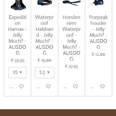
Expediti
Waterpr
Honden
Poepzak
on
oof
riem
houder
Harnas -
Halsban
Waterpr
- Jelly
Jelly
d - Jelly
oof -
Much? -
Much? -
Much? -
Jelly
ALISDO
ALISDO
ALISDO
Much? -
G
G
G
ALISDO
€ 12,00
G
€ 39,95
€ 19,00
€ 27,95
In winkelwagen
In winkelwagen
In winkelwagen
In winkelwa