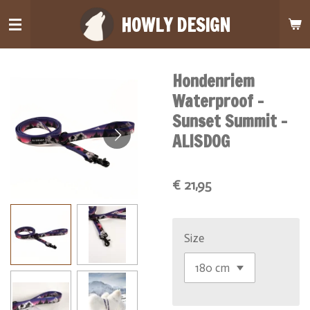
Ga
HOWLY DESIGN
direct
naar
de
Hondenriem
hoofdinhoud
Waterproof -
Sunset Summit -
ALISDOG
€ 21,95
Size