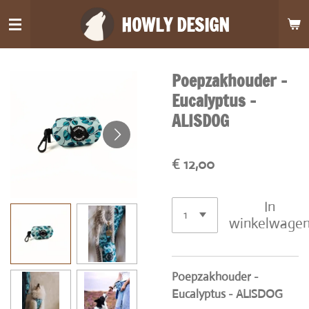
Ga
HOWLY DESIGN
direct
naar
de
Poepzakhouder -
hoofdinhoud
Eucalyptus -
ALISDOG
€ 12,00
In
winkelwage
Poepzakhouder -
Eucalyptus - ALISDOG