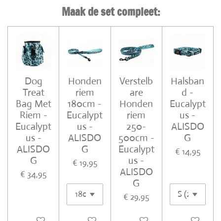
Maak de set compleet:
Dog
Honden
Verstelb
Halsban
Treat
riem
are
d -
Bag Met
180cm -
Honden
Eucalypt
Riem -
Eucalypt
riem
us -
Eucalypt
us -
250-
ALISDO
us -
ALISDO
500cm -
G
ALISDO
G
Eucalypt
€ 14,95
G
us -
€ 19,95
ALISDO
€ 34,95
G
€ 29,95
In winkelwagen
In winkelwagen
In winkelwagen
In winkelwa