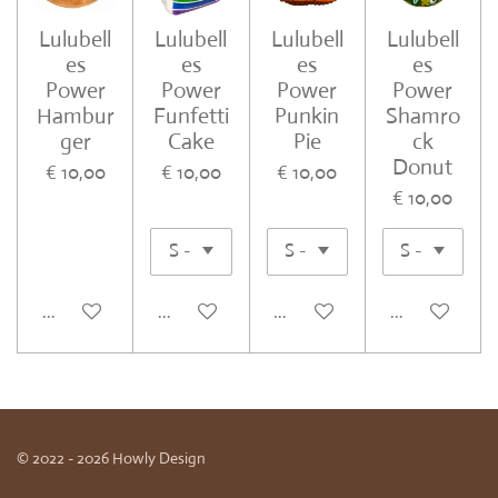
Lulubell
Lulubell
Lulubell
Lulubell
es
es
es
es
Power
Power
Power
Power
Hambur
Funfetti
Punkin
Shamro
ger
Cake
Pie
ck
Donut
€ 10,00
€ 10,00
€ 10,00
€ 10,00
In winkelwagen
In winkelwagen
In winkelwagen
In winkelwa
© 2022 - 2026 Howly Design