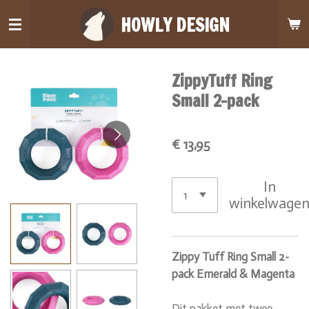
Ga
HOWLY DESIGN
direct
naar
de
ZippyTuff Ring
hoofdinhoud
Small 2-pack
€ 13,95
In
winkelwage
Zippy Tuff Ring Small 2-
pack Emerald & Magenta
Dit pakket met twee