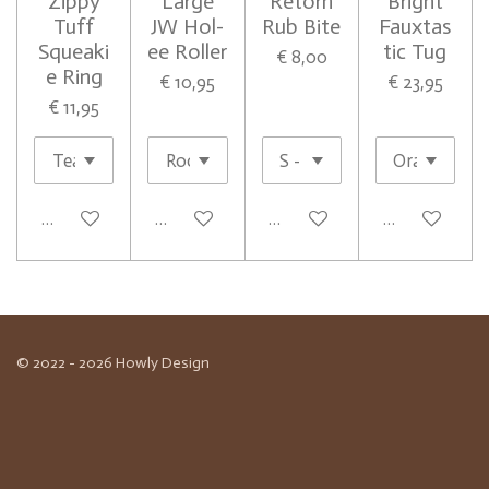
Zippy
Large
Retorn
Bright
Tuff
JW Hol-
Rub Bite
Fauxtas
Squeaki
ee Roller
tic Tug
€ 8,00
e Ring
€ 10,95
€ 23,95
€ 11,95
In winkelwagen
In winkelwagen
In winkelwagen
In winkelwag
© 2022 - 2026 Howly Design