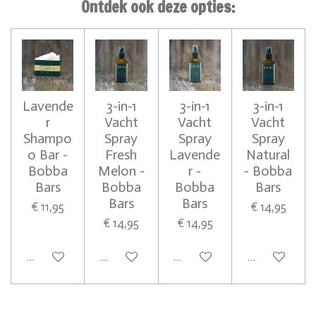
Ontdek ook deze opties:
Lavende
3-in-1
3-in-1
3-in-1
r
Vacht
Vacht
Vacht
Shampo
Spray
Spray
Spray
o Bar -
Fresh
Lavende
Natural
Bobba
Melon -
r -
- Bobba
Bars
Bobba
Bobba
Bars
Bars
Bars
€ 11,95
€ 14,95
€ 14,95
€ 14,95
In winkelwagen
In winkelwagen
In winkelwagen
In winkelwag