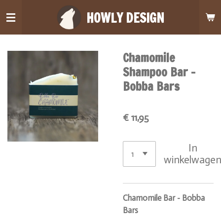
Ga
HOWLY DESIGN
direct
naar
de
Chamomile
hoofdinhoud
Shampoo Bar -
Bobba Bars
€ 11,95
In
winkelwage
Chamomile Bar - Bobba
Bars