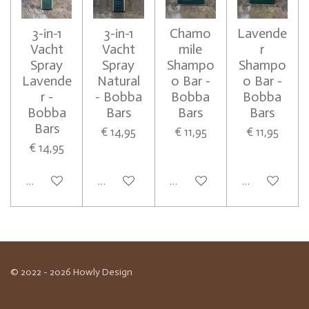
3-in-1
3-in-1
Chamo
Lavende
Vacht
Vacht
mile
r
Spray
Spray
Shampo
Shampo
Lavende
Natural
o Bar -
o Bar -
r -
- Bobba
Bobba
Bobba
Bobba
Bars
Bars
Bars
Bars
€ 14,95
€ 11,95
€ 11,95
€ 14,95
In winkelwagen
In winkelwagen
In winkelwagen
In winkelwag
© 2022 - 2026 Howly Design