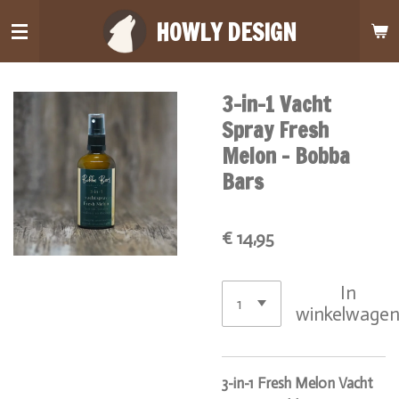
Ga
HOWLY DESIGN
direct
naar
de
3-in-1 Vacht
hoofdinhoud
Spray Fresh
Melon - Bobba
Bars
€ 14,95
In
winkelwage
3-in-1 Fresh Melon Vacht