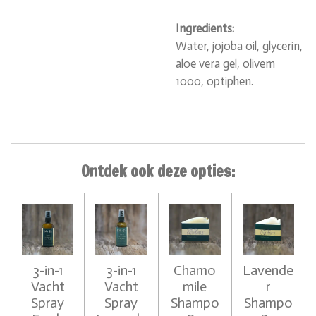
Ingredients:
Water, jojoba oil, glycerin,
aloe vera gel, olivem
1000, optiphen.
Ontdek ook deze opties:
3-in-1
3-in-1
Chamo
Lavende
Vacht
Vacht
mile
r
Spray
Spray
Shampo
Shampo