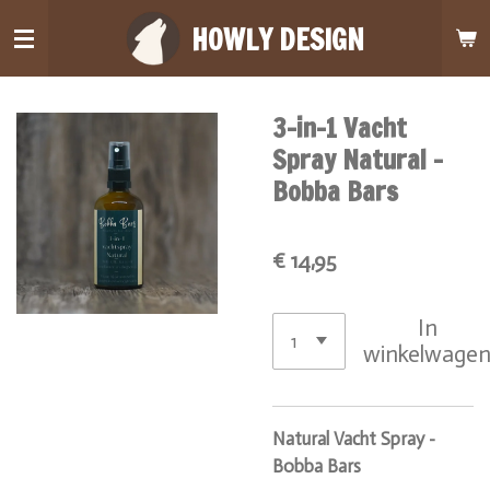
Ga
HOWLY DESIGN
direct
naar
de
3-in-1 Vacht
hoofdinhoud
Spray Natural -
Bobba Bars
€ 14,95
In
winkelwage
Natural Vacht Spray -
Bobba Bars